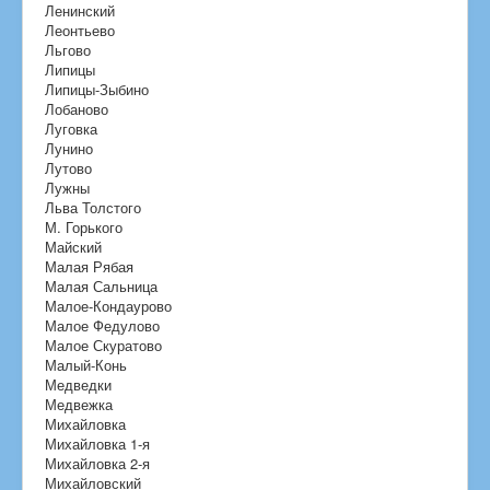
Ленинский
Леонтьево
Льгово
Липицы
Липицы-Зыбино
Лобаново
Луговка
Лунино
Лутово
Лужны
Льва Толстого
М. Горького
Майский
Малая Рябая
Малая Сальница
Малое-Кондаурово
Малое Федулово
Малое Скуратово
Малый-Конь
Медведки
Медвежка
Михайловка
Михайловка 1-я
Михайловка 2-я
Михайловский