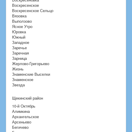
Воскресенское
Воскресенское Сельцо
Вязовка
Выползово
Ясное Утро
Юровка
Южный
Западное
Заречье
Заречная
Зарница
Жерлово-Григорьево
Жизнь
Знаменские Выселки
Знаменское
Звезда
Щекинский район
10-й Октябрь
Алимкина
Архангельское
Арсеньево
Бегичево