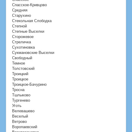
Спасское-Кривцово
Средняя
Старухино
Стекольная Слободка
Степной
Степные Выселки
Сторожевое
Стреличка
Сухотиновка
Сукмановские Выселки
Свободный
Темное
Толстовский
Троицкий
Троицкое
Троицкое-Бачурино
Тросна
Тшлыково
Тургенево
Уготь
Велевашево
Веселый
Ветрово
Воропаевский
Воскресеновка