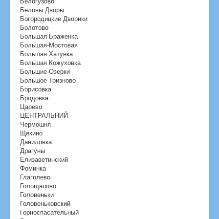
Белогузово
Беловы Дворы
Богородицкие Дворики
Болотово
Большая-Браженка
Большая-Мостовая
Большая Хатунка
Большая Кожуховка
Большие-Озерки
Большое Тризново
Борисовка
Бродовка
Царево
ЦЕНТРАЛЬНИЙ
Чермошня
Щекино
Даниловка
Драгуны
Елизаветинский
Фоминка
Глаголево
Голощапово
Головеньки
Головеньковский
Горноспасательный