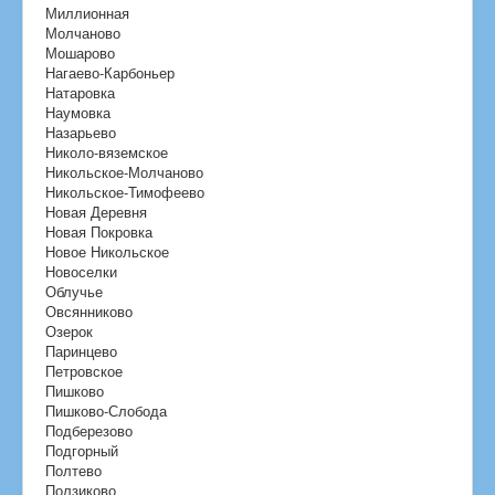
Миллионная
Молчаново
Мошарово
Нагаево-Карбоньер
Натаровка
Наумовка
Назарьево
Николо-вяземское
Никольское-Молчаново
Никольское-Тимофеево
Новая Деревня
Новая Покровка
Новое Никольское
Новоселки
Облучье
Овсянниково
Озерок
Паринцево
Петровское
Пишково
Пишково-Слобода
Подберезово
Подгорный
Полтево
Ползиково