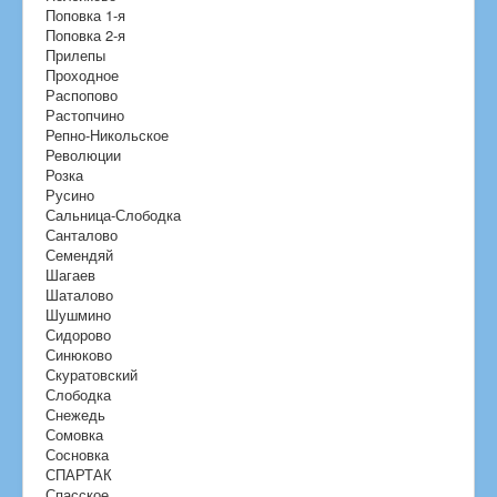
Поповка 1-я
Поповка 2-я
Прилепы
Проходное
Распопово
Растопчино
Репно-Никольское
Революции
Розка
Русино
Сальница-Слободка
Санталово
Семендяй
Шагаев
Шаталово
Шушмино
Сидорово
Синюково
Скуратовский
Слободка
Снежедь
Сомовка
Сосновка
СПАРТАК
Спасское