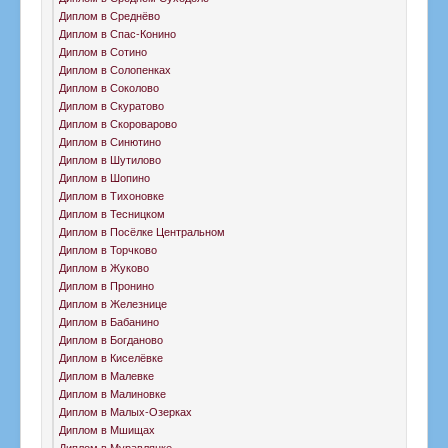
Диплом в Среднёво
Диплом в Спас-Конино
Диплом в Сотино
Диплом в Солопенках
Диплом в Соколово
Диплом в Скуратово
Диплом в Скороварово
Диплом в Синютино
Диплом в Шутилово
Диплом в Шопино
Диплом в Тихоновке
Диплом в Тесницком
Диплом в Посёлке Центральном
Диплом в Торчково
Диплом в Жуково
Диплом в Пронино
Диплом в Железнице
Диплом в Бабанино
Диплом в Богданово
Диплом в Киселёвке
Диплом в Малевке
Диплом в Малиновке
Диплом в Малых-Озерках
Диплом в Мшищах
Диплом в Муравлянке