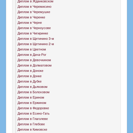
Диплом в Жданковском
Диплом в Черемисино
Диплом в Черемушке
Диплом в Черенке
Диплом в Черне
Диплом в Черноусове
Диплом в Чигиринке
Диплом в Щетинино 3-м
Диплом в Щетинино 2-м
Диплом в Цветном
Диплом в Дача-Рог
Диплом в Девочкином
Диплом в Долматовом
Диплом в Доноке
Диплом в Донке
Диплом в Дубке
Диплом в Дьяковом
Диплом в Болоховом
Диплом в Ерином
Диплом в Ержином
Диплом в Федоровке
Диплом в Есино-Гать
Диплом в Глаголеве
Диплом в Глебове
Диплом в Кимовске