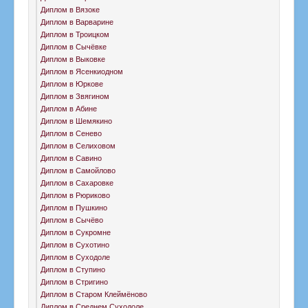
Диплом в Вязоке
Диплом в Варварине
Диплом в Троицком
Диплом в Сычёвке
Диплом в Выковке
Диплом в Ясенкиодном
Диплом в Юркове
Диплом в Звягином
Диплом в Абине
Диплом в Шемякино
Диплом в Сенево
Диплом в Селиховом
Диплом в Савино
Диплом в Самойлово
Диплом в Сахаровке
Диплом в Рюриково
Диплом в Пушкино
Диплом в Сычёво
Диплом в Сукромне
Диплом в Сухотино
Диплом в Суходоле
Диплом в Ступино
Диплом в Стригино
Диплом в Старом Клеймёново
Диплом в Среднем Суходоле