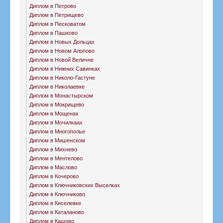
Диплом в Петрово
Диплом в Петрищево
Диплом в Песковатом
Диплом в Пашково
Диплом в Новых Дольцах
Диплом в Новом Алопово
Диплом в Новой Величне
Диплом в Нижних Савинках
Диплом в Николо-Гастуне
Диплом в Николаевке
Диплом в Монастырском
Диплом в Мокрищево
Диплом в Мощенах
Диплом в Мочилкаах
Диплом в Многополье
Диплом в Мишенском
Диплом в Михнево
Диплом в Ментелово
Диплом в Маслово
Диплом в Кочерово
Диплом в Ключниковских Выселках
Диплом в Ключниково
Диплом в Киселевке
Диплом в Каталаново
Диплом в Кашово