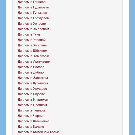
Диплом в Гриневе
Диплом в Гудаловке
Диплом в Гунькове
Диплом в Гвоздевом
Диплом в Хитрове
Диплом в Хмелевом
Диплом в Туле
Диплом в Узловой
Диплом в Хмелине
Диплом в Щёкином
Диплом в Хомяковке
Диплом в Арсеньеве
Диплом в Волове
Диплом в Дубнах
Диплом в Заокском
Диплом в Куркином
Диплом в Хрущево
Диплом в Одоеве
Диплом в Ильинком
Диплом в Славном
Диплом в Тёплом
Диплом в Черни
Диплом в Калиновке
Диплом в Кальне
Диплом в Каменном Холме