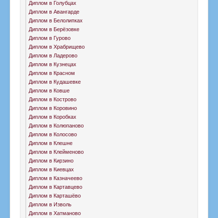
Диплом в Голубцах
Диплом в Авангарде
Диплом в Белолипках
Диплом в Берёзовке
Диплом в Гурово
Диплом в Храбрищево
Диплом в Ладерово
Диплом в Кузнецах
Диплом в Красном
Диплом в Кудашевке
Диплом в Ковше
Диплом в Кострово
Диплом в Коровино
Диплом в Коробках
Диплом в Колюпаново
Диплом в Колосово
Диплом в Клешне
Диплом в Клейменово
Диплом в Кирзино
Диплом в Киевцах
Диплом в Казначеево
Диплом в Картавцево
Диплом в Карташёво
Диплом в Изволь
Диплом в Хатманово