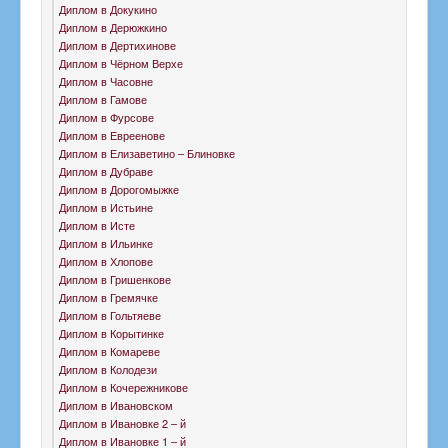
Диплом в Докукино
Диплом в Дерюжкино
Диплом в Дертихинове
Диплом в Чёрном Верхе
Диплом в Часовне
Диплом в Гамове
Диплом в Фурсове
Диплом в Евреенове
Диплом в Елизаветино – Блиновке
Диплом в Дубраве
Диплом в Дорогомыжке
Диплом в Истьине
Диплом в Исте
Диплом в Ильинке
Диплом в Хлопове
Диплом в Гришенкове
Диплом в Гремячке
Диплом в Гольтяеве
Диплом в Корытинке
Диплом в Комареве
Диплом в Колодези
Диплом в Кочережникове
Диплом в Ивановском
Диплом в Ивановке 2 – й
Диплом в Ивановке 1 – й