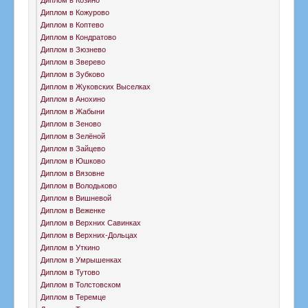
Диплом в Кожурово
Диплом в Коптево
Диплом в Кондратово
Диплом в Зюзнево
Диплом в Зверево
Диплом в Зубково
Диплом в Жуковских Выселках
Диплом в Анохино
Диплом в Жабыни
Диплом в Зеново
Диплом в Зелёной
Диплом в Зайцево
Диплом в Юшково
Диплом в Вязовне
Диплом в Володьково
Диплом в Вишневой
Диплом в Веженке
Диплом в Верхних Савинках
Диплом в Верхних-Дольцах
Диплом в Уткино
Диплом в Умрышенках
Диплом в Тутово
Диплом в Толстовском
Диплом в Теремце