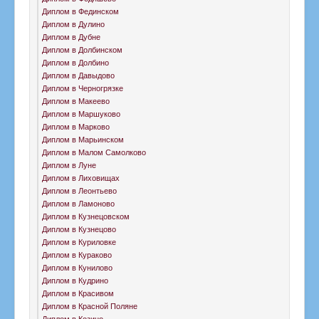
Диплом в Фединском
Диплом в Дулино
Диплом в Дубне
Диплом в Долбинском
Диплом в Долбино
Диплом в Давыдово
Диплом в Черногрязке
Диплом в Макеево
Диплом в Маршуково
Диплом в Марково
Диплом в Марьинском
Диплом в Малом Самолково
Диплом в Луне
Диплом в Лиховищах
Диплом в Леонтьево
Диплом в Ламоново
Диплом в Кузнецовском
Диплом в Кузнецово
Диплом в Куриловке
Диплом в Кураково
Диплом в Кунилово
Диплом в Кудрино
Диплом в Красивом
Диплом в Красной Поляне
Диплом в Козино