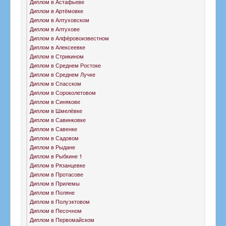
Диплом в Астафьеве
Диплом в Артёмовке
Диплом в Алтуховском
Диплом в Алтухове
Диплом в Алфёровоизвестном
Диплом в Алексеевке
Диплом в Стрикином
Диплом в Среднем Ростоке
Диплом в Среднем Лучке
Диплом в Спасском
Диплом в Сороколетовом
Диплом в Синякове
Диплом в Шмелёвке
Диплом в Савинковке
Диплом в Савенке
Диплом в Садовом
Диплом в Рыдане
Диплом в Рыбкине 1
Диплом в Рязанцевке
Диплом в Протасове
Диплом в Прилемы
Диплом в Поляне
Диплом в Полуэктовом
Диплом в Песочном
Диплом в Первомайском