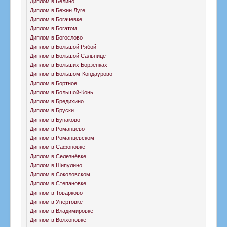
Диплом в Белино
Диплом в Бежин Луге
Диплом в Богачевке
Диплом в Богатом
Диплом в Богослово
Диплом в Большой Рябой
Диплом в Большой Сальнице
Диплом в Больших Борзенках
Диплом в Большом-Кондаурово
Диплом в Бортное
Диплом в Большой-Конь
Диплом в Бредихино
Диплом в Бруски
Диплом в Бунаково
Диплом в Романцево
Диплом в Романцевском
Диплом в Сафоновке
Диплом в Селезнёвке
Диплом в Шипулино
Диплом в Соколовском
Диплом в Степановке
Диплом в Товарково
Диплом в Упёртовке
Диплом в Владимировке
Диплом в Волхоновке