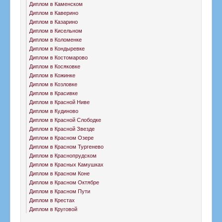
Диплом в Каменском
Диплом в Каверино
Диплом в Казарино
Диплом в Кисельном
Диплом в Коломенке
Диплом в Кондыревке
Диплом в Костомарово
Диплом в Косяковке
Диплом в Кожинке
Диплом в Козловке
Диплом в Красивке
Диплом в Красной Ниве
Диплом в Кудиново
Диплом в Красной Слободке
Диплом в Красной Звезде
Диплом в Красном Озере
Диплом в Красном Тургенево
Диплом в Краснопрудском
Диплом в Красных Камушках
Диплом в Красном Коне
Диплом в Красном Октябре
Диплом в Красном Пути
Диплом в Крестах
Диплом в Круговой