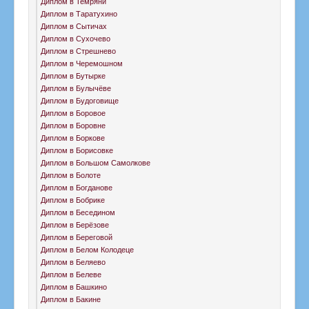
Диплом в Темряни
Диплом в Таратухино
Диплом в Сытичах
Диплом в Сухочево
Диплом в Стрешнево
Диплом в Черемошном
Диплом в Бутырке
Диплом в Булычёве
Диплом в Будоговище
Диплом в Боровое
Диплом в Боровне
Диплом в Боркове
Диплом в Борисовке
Диплом в Большом Самолкове
Диплом в Болоте
Диплом в Богданове
Диплом в Бобрике
Диплом в Беседином
Диплом в Берёзове
Диплом в Береговой
Диплом в Белом Колодеце
Диплом в Беляево
Диплом в Белеве
Диплом в Башкино
Диплом в Бакине