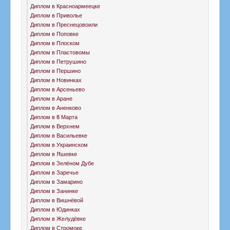
Диплом в Красноармеецке
Диплом в Приволье
Диплом в Преснецовоили
Диплом в Поповке
Диплом в Плоском
Диплом в Пластовомы
Диплом в Петрушино
Диплом в Першино
Диплом в Новинках
Диплом в Арсеньево
Диплом в Аране
Диплом в Аненково
Диплом в 8 Марта
Диплом в Верхнем
Диплом в Васильевке
Диплом в Украинском
Диплом в Яшевке
Диплом в Зелёном Дубе
Диплом в Заречье
Диплом в Замарино
Диплом в Занинке
Диплом в Вишнёвой
Диплом в Юдинках
Диплом в Желудёвке
Диплом в Стромоке