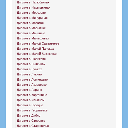
Диплом в Нелюбинках
Диплом в Нарышкинах
Диплом в Морозове
Диплом в Мичуринах
Диплом в Мазалке
Диплом в Марьинке
Диплом в Маншине
Диплом в Малышевах
Диплом в Малой Савватееве
Диплом в Малой Пансках
Диплом в Малой Бизюкинах
Диплом в Любикове
Диплом в Лыткинах
Диплом в Лужках
Диплом в Лукино
Диплом в Ломинцево
Диплом в Лазаревке
Диплом в Ларино
Диплом в Каргашино
Диплом в Ильином
Диплом в Городне
Диплом в Георгиевке
Диплом в Дубно
Диплом в Сторонке
Диплом в Староселье