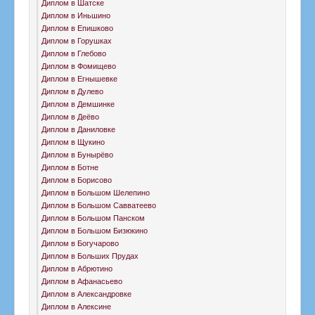
Диплом в Шатске
Диплом в Иньшино
Диплом в Епишково
Диплом в Горушках
Диплом в Глебово
Диплом в Фомищево
Диплом в Егнышевке
Диплом в Дулево
Диплом в Демшинке
Диплом в Деёво
Диплом в Даниловке
Диплом в Щукино
Диплом в Бунырёво
Диплом в Ботне
Диплом в Борисово
Диплом в Большом Шелепино
Диплом в Большом Савватеево
Диплом в Большом Панском
Диплом в Большом Бизюкино
Диплом в Богучарово
Диплом в Больших Прудах
Диплом в Абрютино
Диплом в Афанасьево
Диплом в Александровке
Диплом в Алексине