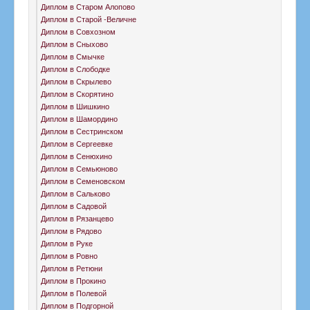
Диплом в Старом Алопово
Диплом в Старой -Величне
Диплом в Совхозном
Диплом в Сныхово
Диплом в Смычке
Диплом в Слободке
Диплом в Скрылево
Диплом в Скорятино
Диплом в Шишкино
Диплом в Шамордино
Диплом в Сестринском
Диплом в Сергеевке
Диплом в Сенюхино
Диплом в Семьюново
Диплом в Семеновском
Диплом в Сальково
Диплом в Садовой
Диплом в Рязанцево
Диплом в Рядово
Диплом в Руке
Диплом в Ровно
Диплом в Ретюни
Диплом в Прокино
Диплом в Полевой
Диплом в Подгорной